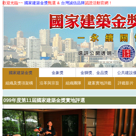
歡迎光臨~~
國家建築金獎
甄選 &
台灣誠信品牌
認證活動官網！
1
2
3
4
國家建築金獎
金象獎
金獅獎、金品獎
公共建設
組織及獎項架構
沿革與宗旨
組織團隊
建案實地評鑑
評鑑影片
099年度第11屆國家建築金獎實地評選