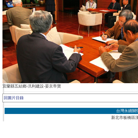
宜蘭縣五結鄉-汎利建設-晏京帝寶
回圖片目錄
台灣永續關
新北市板橋區漢生東