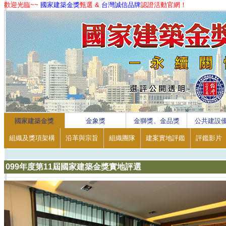
歡迎光臨~~
國家建築金獎
甄選 &
台灣誠信品牌
認證活動官網！
1
2
3
4
國家建築金獎
金象獎
金獅獎、金品獎
公共建設
組織及獎項架構
沿革與宗旨
組織團隊
建案實地評鑑
評鑑影片
099年度第11屆國家建築金獎實地評選