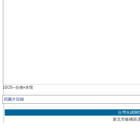
10/25─台南•水悅
回圖片目錄
台灣永續關
新北市板橋區漢生東