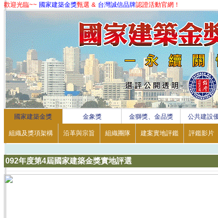
歡迎光臨~~
國家建築金獎
甄選 &
台灣誠信品牌
認證活動官網！
1
2
3
4
國家建築金獎
金象獎
金獅獎、金品獎
公共建設
組織及獎項架構
沿革與宗旨
組織團隊
建案實地評鑑
評鑑影片
092年度第4屆國家建築金獎實地評選