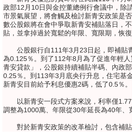
政部12月10日與金控董總例行會議中，除
市景氣展望，將會觸及檢討新青安政策是否
數公股銀將在會中爭取新青安補貼落日，不再
貼，並拿掉過於寬鬆的年限、寬限期，恢復
公股銀行自111年3月23日起，即補貼
為0.125％。到了112年8月為了促進年
青安貸款」，公股銀持續補貼半碼、內政部
0.25％。到113年3月底央行升息，住宅
新青安目前給予利息優惠2碼，低了0.5％。
以新青安一段式方案來說，利率僅1.775
調整為1000萬、年限從30年延長為40年
對於新青安政策的改革檢討，包含補貼