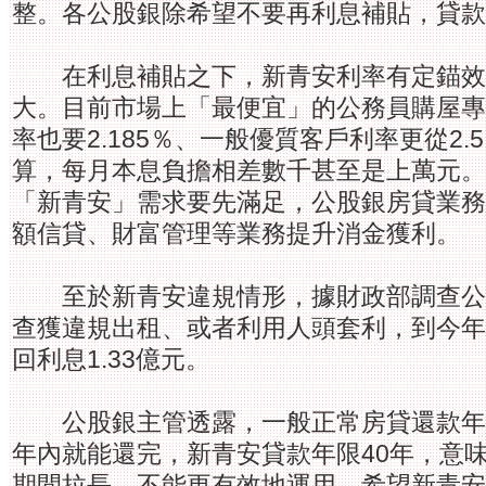
整。各公股銀除希望不要再利息補貼，貸款
在利息補貼之下，新青安利率有定錨效
大。目前市場上「最便宜」的公務員購屋專
率也要2.185％、一般優質客戶利率更從2
算，每月本息負擔相差數千甚至是上萬元。
「新青安」需求要先滿足，公股銀房貸業務
額信貸、財富管理等業務提升消金獲利。
至於新青安違規情形，據財政部調查公
查獲違規出租、或者利用人頭套利，到今年9
回利息1.33億元。
公股銀主管透露，一般正常房貸還款年限
年內就能還完，新青安貸款年限40年，意
期間拉長，不能更有效地運用，希望新青安