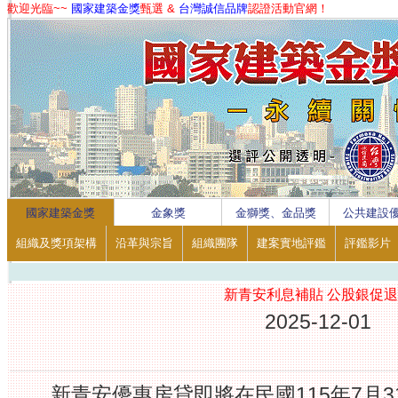
歡迎光臨~~
國家建築金獎
甄選 &
台灣誠信品牌
認證活動官網！
1
2
3
4
國家建築金獎
金象獎
金獅獎、金品獎
公共建設
組織及獎項架構
沿革與宗旨
組織團隊
建案實地評鑑
評鑑影片
新青安利息補貼 公股銀促
2025-12-01
新青安優惠房貸即將在民國115年7月3