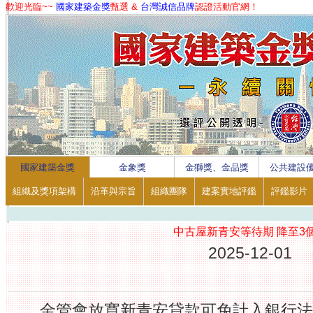
歡迎光臨~~
國家建築金獎
甄選 &
台灣誠信品牌
認證活動官網！
1
2
3
4
國家建築金獎
金象獎
金獅獎、金品獎
公共建設
組織及獎項架構
沿革與宗旨
組織團隊
建案實地評鑑
評鑑影片
中古屋新青安等待期 降至3
2025-12-01
金管會放寬新青安貸款可免計入銀行法