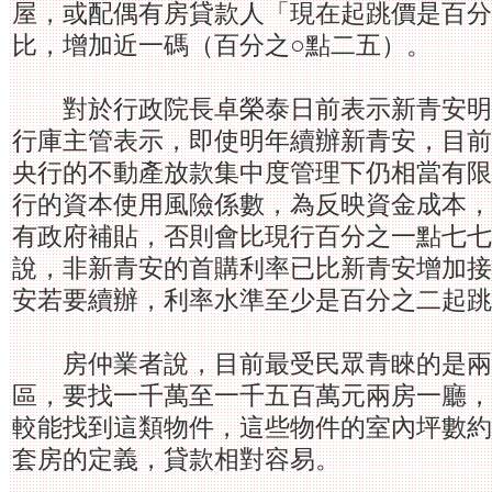
屋，或配偶有房貸款人「現在起跳價是百分
比，增加近一碼（百分之○點二五）。
對於行政院長卓榮泰日前表示新青安明
行庫主管表示，即使明年續辦新青安，目前
央行的不動產放款集中度管理下仍相當有限
行的資本使用風險係數，為反映資金成本，
有政府補貼，否則會比現行百分之一點七七
說，非新青安的首購利率已比新青安增加接
安若要續辦，利率水準至少是百分之二起跳
房仲業者說，目前最受民眾青睞的是兩
區，要找一千萬至一千五百萬元兩房一廳，
較能找到這類物件，這些物件的室內坪數約
套房的定義，貸款相對容易。