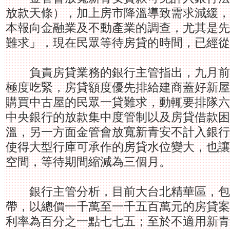
放款天條），加上房市降溫導致需求減緩，
本報向金融業及不動產業的調查，尤其是先
難求」，現在民眾等待房貸的時間，已經從
負責房貸業務的銀行主管指出，九月前
極度吃緊，房貸額度優先排給建商蓋好新屋
購買中古屋的民眾一貸難求，動輒要排隊六
中央銀行的放款集中度管制以及房貸借款困
溫，另一方面金管會放寬新青安不計入銀行
使得大型行庫可承作的房貸水位變大，也讓
空間，等待期間縮減為三個月。
銀行主管分析，目前大台北精華區，包
帶，以總價一千萬至一千五百萬元的房貸案
利率為百分之一點七七五；至於不適用新青