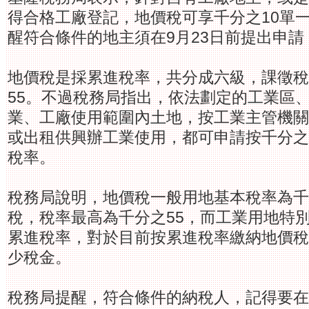
得合格工廠登記，地價稅可享千分之10單
醒符合條件的地主須在9月23日前提出申請
地價稅是採累進稅率，共分成六級，課徵稅
55。不過稅務局指出，依法劃定的工業區
業、工廠使用範圍內土地，按工業主管機關
或出租供興辦工業使用，都可申請按千分之
稅率。
稅務局說明，地價稅一般用地基本稅率為千
稅，稅率最高為千分之55，而工業用地特別
累進稅率，對於目前按累進稅率繳納地價稅
少稅金。
稅務局提醒，符合條件的納稅人，記得要在