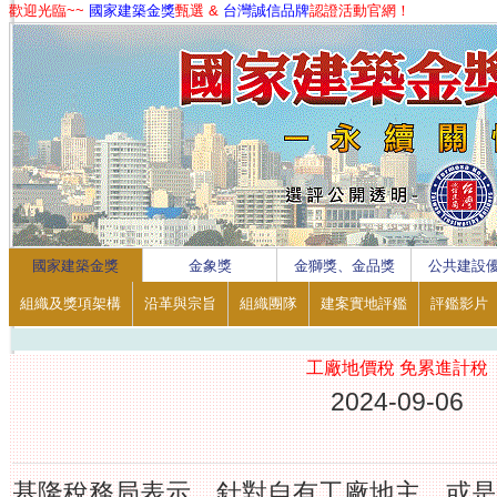
歡迎光臨~~
國家建築金獎
甄選 &
台灣誠信品牌
認證活動官網！
1
2
3
4
國家建築金獎
金象獎
金獅獎、金品獎
公共建設
組織及獎項架構
沿革與宗旨
組織團隊
建案實地評鑑
評鑑影片
工廠地價稅 免累進計稅
2024-09-06
基隆稅務局表示，針對自有工廠地主，或是