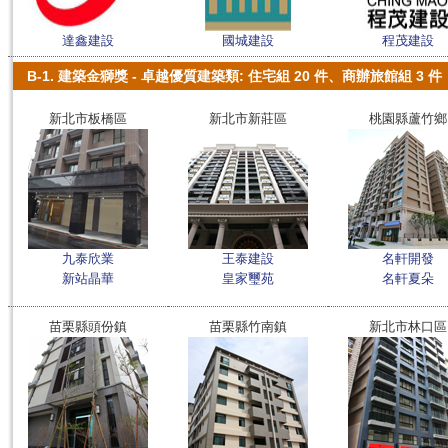
達鑫建設
國城建設
程茂建設
B-1. 建築金獅獎 - 卓越優質建築類: 住宅組 20 件、商辦旅館組 3 件
新北市板橋區
新北市新莊區
桃園縣蘆竹鄉
九泰欣業
王泰建設
名軒開發
新站晶華
皇家璽苑
名軒夏朵
苗栗縣頭份鎮
苗栗縣竹南鎮
新北市林口區