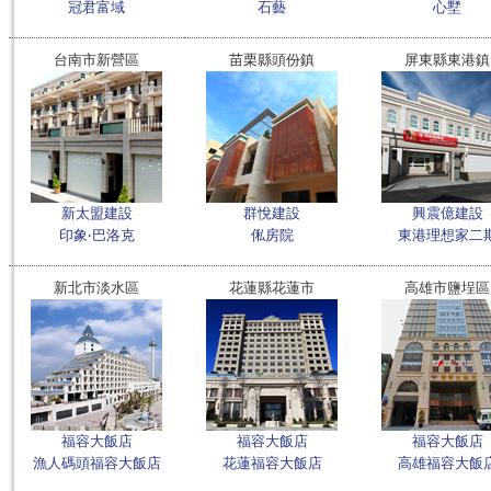
冠君富域
石藝
心墅
台南市新營區
苗栗縣頭份鎮
屏東縣東港鎮
新太盟建設
群悅建設
興震億建設
印象‧巴洛克
俬房院
東港理想家二
新北市淡水區
花蓮縣花蓮市
高雄市鹽埕區
福容大飯店
福容大飯店
福容大飯店
漁人碼頭福容大飯店
花蓮福容大飯店
高雄福容大飯