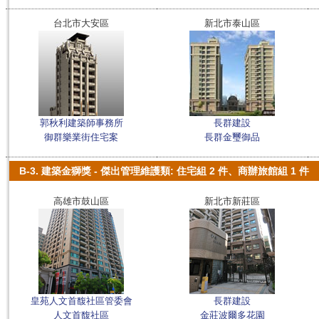
台北市大安區
新北市泰山區
郭秋利建築師事務所
長群建設
御群樂業街住宅案
長群金璽御品
B-3. 建築金獅獎 - 傑出管理維護類: 住宅組 2 件、商辦旅館組 1 件
高雄市鼓山區
新北市新莊區
皇苑人文首馥社區管委會
長群建設
人文首馥社區
金莊波爾多花園