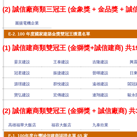
(2) 誠信廠商類三冠王 (金象獎 + 金品獎 + 誠
麗揚電機企業
E-2. 100 年度國家建築金獎雙冠王獲選名單
(1) 誠信建商類雙冠王 (金獅獎+誠信建商) 共1
晏京建設
王泰建設
吉隆建設
興
冠君建設
振捷建設
晉暉建設
日
源璟建設
群悅建設
遠雄建設
閤冠
寶弘建設
宏傳建設
連翔建設
駿永
(2) 誠信廠商類雙冠王 (金獅獎 + 誠信廠商) 共
高雄福華大飯店
福容大飯店
九泰欣業
F-1. 100年度台灣誠信建商認證名單 65 家