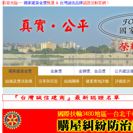
歡迎光臨~~
國家建築金獎
甄選 &
台灣誠信品牌
認證活動官網！
1
2
3
4
國家建築金獎
金象獎
金獅獎、金品獎
公共建設
組織及獎項架構
沿革與宗旨
組織團隊
建案實地評鑑
評鑑影片