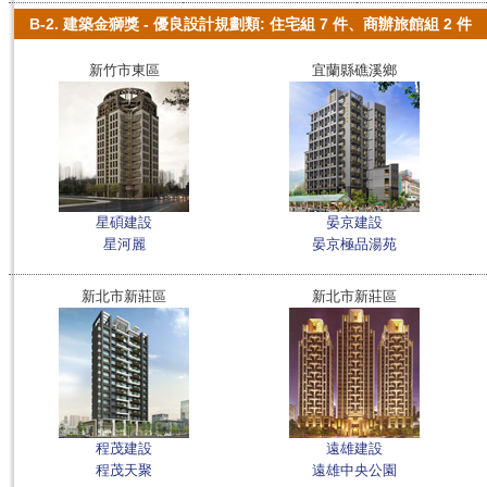
B-2. 建築金獅獎 - 優良設計規劃類: 住宅組 7 件、商辦旅館組 2 件
新竹市東區
宜蘭縣礁溪鄉
星碩建設
晏京建設
星河麗
晏京極品湯苑
新北市新莊區
新北市新莊區
程茂建設
遠雄建設
程茂天聚
遠雄中央公園