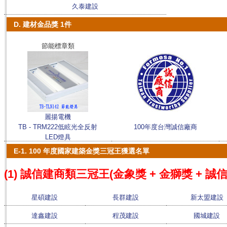
久泰建設
D. 建材金品獎 1件
節能標章類
麗揚電機
TB - TRM222低眩光全反射
100年度台灣誠信廠商
LED燈具
E-1. 100 年度國家建築金獎三冠王獲選名單
(1) 誠信建商類三冠王(金象獎 + 金獅獎 + 誠信
星碩建設
長群建設
新太盟建設
達鑫建設
程茂建設
國城建設