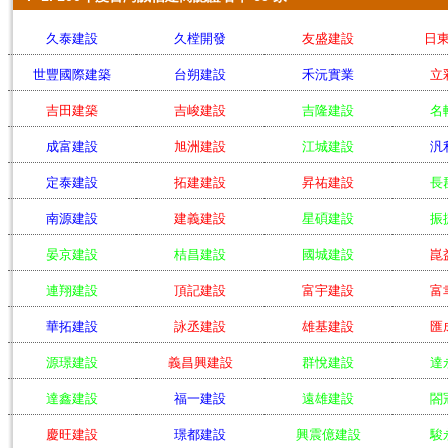
久泰建設
久樘開發
友盛建設
日
世豐國際建築
台朔建設
禾沅實業
立
吉田建築
吉峻建設
吉隆建設
名
成富建設
旭洲建設
江城建設
汎
定泰建設
拓建建設
昇祐建設
長
南源建設
建義建設
星碩建設
振
晏京建設
桔昌建設
國城建設
崑
連翔建設
頂記建設
富宇建設
富
華拓建設
詠丞建設
雄基建設
匯
源璟建設
義昌興建設
群悅建設
達
達鑫建設
福一建設
遠雄建設
閤
慶旺建設
璟都建設
興震億建設
駿