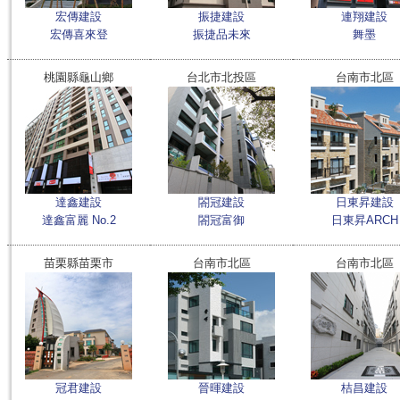
宏傳建設
振捷建設
連翔建設
宏傳喜來登
振捷品未來
舞墨
桃園縣龜山鄉
台北市北投區
台南市北區
達鑫建設
閤冠建設
日東昇建設
達鑫富麗 No.2
閤冠富御
日東昇ARCH
苗栗縣苗栗市
台南市北區
台南市北區
冠君建設
晉暉建設
桔昌建設