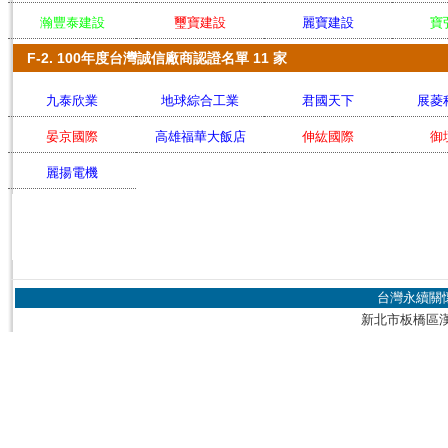
瀚豐泰建設
璽寶建設
麗寶建設
寶
F-2. 100年度台灣誠信廠商認證名單 11 家
九泰欣業
地球綜合工業
君國天下
展菱
晏京國際
高雄福華大飯店
伸紘國際
御
麗揚電機
台灣永續關
新北市板橋區漢生東