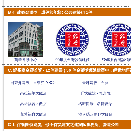
B-4. 建案金獅獎 - 環保節能類: 公共建築組 1件
萬華運動中心
99年度台灣誠信建商
98年度台灣誠信
C. 評審團金獅首獎 - 12件建案 ( 36 件金獅獎獲選建案中，經實
日東昇建設 - 日東昇 ARCH
晉暉建設 - 石藝
高雄福華大飯店
群悅建設 - 俬房院
高雄福容大飯店
名軒開發 - 名軒夏朵
花蓮福容大飯店
漁人碼頭福容大飯店
C-1. 評審團特別獎 - 頒予首獎建案之建築師事務所、營造公司