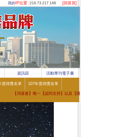
IP位置 :
[回首頁]
我的
216.73.217.148
資訊區
活動專刊電子書
8年度得獎名單
107年度得獎名單
【消基會】唯一【認同支持】以及【購屋消費者】唯一【安心信賴】 ※ ※ ※ 