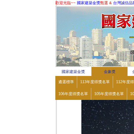
歡迎光臨~~
國家建築金獎
甄選 &
台灣誠信品
1
2
3
4
國家建築金獎
金象獎
遴選標準
113年度得獎名單
112年度
106年度得獎名單
105年度得獎名單
1