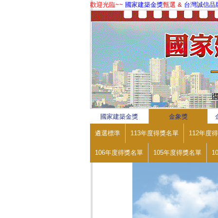
歡迎光臨~~
國家建築金獎
甄選 &
台灣誠信品
1
2
3
4
國家建築金獎
金象獎
遴選標準
113年度得獎名單
112年度
106年度得獎名單
105年度得獎名單
1