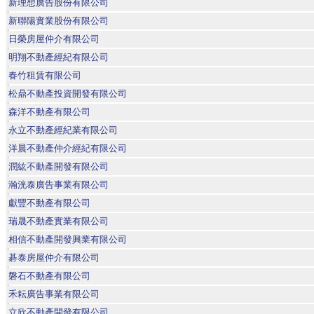
新理想廣告股份有限公司
新聯陽實業股份有限公司
日榮房屋仲介有限公司
明翔不動產經紀有限公司
春竹租賃有限公司
松鼎不動產投資開發有限公司
森洋不動產有限公司
永立不動產經紀業有限公司
洋晨不動產仲介經紀有限公司
潤紘不動產開發有限公司
瀚洸泰廣告事業有限公司
獻豐不動產有限公司
瑞晟不動產實業有限公司
相信不動產開發興業有限公司
碁泰房屋仲介有限公司
磐石不動產有限公司
禾耘廣告事業有限公司
立欣不動產開發有限公司