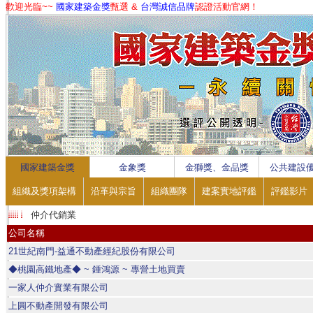
歡迎光臨~~
國家建築金獎
甄選 &
台灣誠信品牌
認證活動官網！
1
2
3
4
國家建築金獎
金象獎
金獅獎、金品獎
公共建設
組織及獎項架構
沿革與宗旨
組織團隊
建案實地評鑑
評鑑影片
仲介代銷業
公司名稱
21世紀南門-益通不動產經紀股份有限公司
◆桃園高鐵地產◆ ~ 鍾鴻源 ~ 專營土地買賣
一家人仲介實業有限公司
上圓不動產開發有限公司