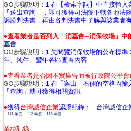
GO步驟說明：
1.在【檢索字詞】中直接輸入業
「送出查詢」，即可獲得司法院下轄各地法
訴訟判決書，再由各判決書中了解與該業者
●查看業者是否列入「消基會─消保牧場」中
基會
GO步驟說明：
1.先閱覽消保牧場的公布標準 
年、鈍牛、蠻年各區查看內容
●查看業者是否因不實廣告而被行政院公平會
GO步驟說明：
1.在「案由」右側的空格內輸入
「查詢」就可獲得相關資訊
●
獲得
台灣誠信企業
認證紀錄：
台灣誠信企
111 年度
112 年度
113 年度
業績記錄