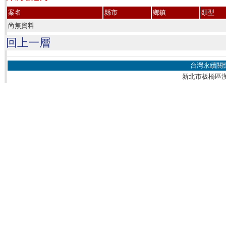
案名
縣市
鄉鎮
類型
尚無資料
回上一層
台灣永續關
新北市板橋區漢生東