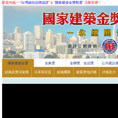
歡迎光臨~~
“台灣誠信品牌認證”
&
“國家建築金獎甄選”
活動官網！
1
2
3
4
國家建築金獎
金象獎
金獅獎、金品獎
公共建設
組織及獎項架構
沿革與宗旨
組織團隊
建案實地評鑑
評鑑影片