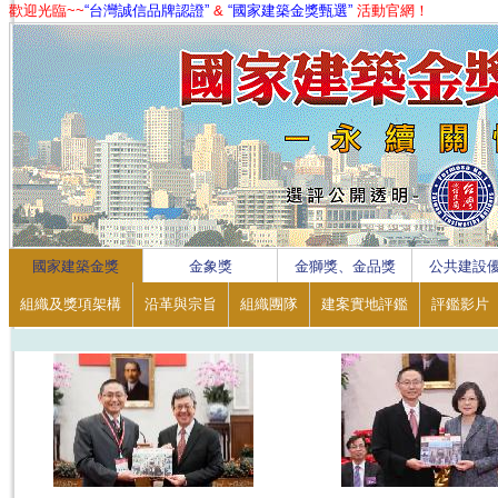
歡迎光臨~~
“台灣誠信品牌認證”
&
“國家建築金獎甄選”
活動官網！
1
2
3
4
國家建築金獎
金象獎
金獅獎、金品獎
公共建設
組織及獎項架構
沿革與宗旨
組織團隊
建案實地評鑑
評鑑影片