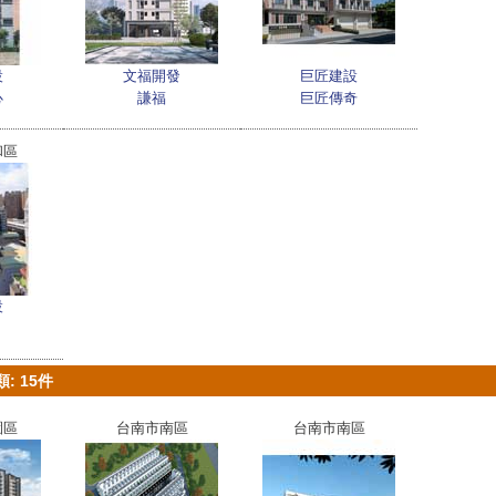
設
文福開發
巨匠建設
心
謙福
巨匠傳奇
和區
設
: 15件
園區
台南市南區
台南市南區