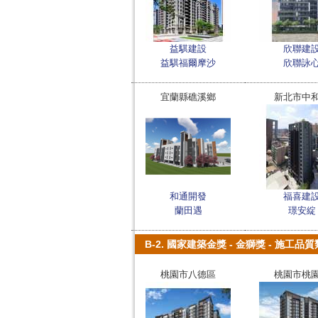
益騏建設
欣聯建
益騏福爾摩沙
欣聯詠
宜蘭縣礁溪鄉
新北市中
和通開發
福喜建
蘭田遇
璟安綻
B-2. 國家建築金獎 - 金獅獎 - 施工品質類
桃園市八德區
桃園市桃