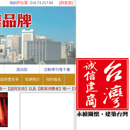
IP位置 :
[回首頁]
我的
216.73.217.84
資訊區
活動專刊電子書
屆得獎名單
官網簡介
預約報名
支持】以及【購屋消費者】唯一【安心信賴】 ※ ※ ※ 真實公平、公正公開 ※ 