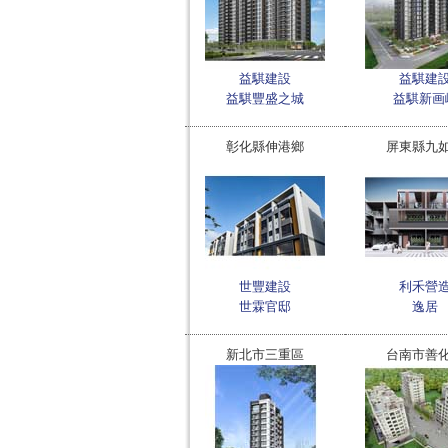
益騏建設
益騏建
益騏豐盛之城
益騏新画
彰化縣伸港鄉
屏東縣九
世豐建設
利禾營
世霖官邸
逸居
新北市三重區
台南市善