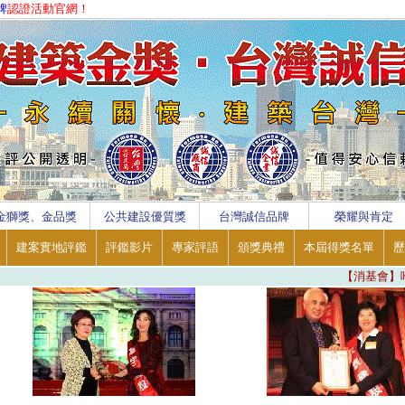
牌
認證活動官網！
金獅獎、金品獎
公共建設優質獎
台灣誠信品牌
榮耀與肯定
建案實地評鑑
評鑑影片
專家評語
頒獎典禮
本屆得獎名單
歷
【消基會】唯一【認同