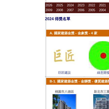
2026
│
2025
│
2024
│
2023
│
2022
│
2021
2009
│
2008
│
2007
│
2006
│
2005
│
2004
2024 得獎名單
A. 國家建築金獎 - 金象獎 - 4 家
巨匠建設
綠意開
B-1. 國家建築金獎 - 金獅獎 - 優質建築類
桃園市八德區
新北市三