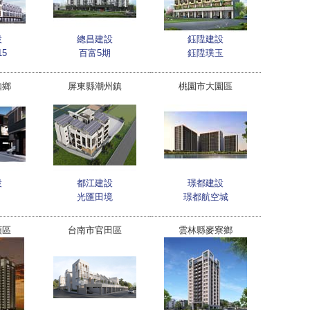
設
總昌建設
鈺陞建設
5
百富5期
鈺陞璞玉
如鄉
屏東縣潮州鎮
桃園市大園區
設
都江建設
璟都建設
光匯田境
璟都航空城
頭區
台南市官田區
雲林縣麥寮鄉