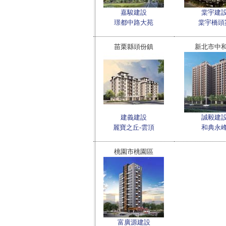
嘉駿建設
棠宇建
璟都中路大苑
棠宇橋頭
苗栗縣頭份鎮
新北市中
建義建設
誠毅建
麗寶之丘-雲頂
和典永
桃園市桃園區
富廣源建設