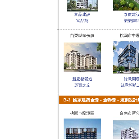
富品建設
泰廣建
富品苑
樂樂南
苗栗縣頭份鎮
桃園市中
新宏都營造
綠意開
麗寶之丘
綠意領航
B-3. 國家建築金獎 - 金獅獎 - 規劃設計類
桃園市龍潭區
台南市新