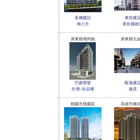
富總建設
東拾建
映の月
東拾麗緻1
屏東縣潮州鎮
屏東縣九
巴森開發
駿逸建
欣潮–欣品樓
逸居
桃園市桃園區
高雄市橋