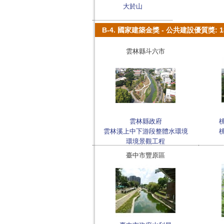
大於山
B-4. 國家建築金獎 - 公共建設優質獎: 
雲林縣斗六市
雲林縣政府
雲林溪上中下游段整體水環境
環境景觀工程
臺中市豐原區