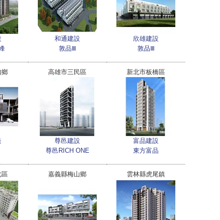
設
和通建設
欣雄建設
峰
敦品Ⅲ
敦品Ⅲ
如鄉
高雄市三民區
新北市板橋區
造
尊邑建設
富品建設
尊邑RICH ONE
東方富品
化區
嘉義縣梅山鄉
雲林縣虎尾鎮