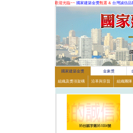
歡迎光臨~~
國家建築金獎
甄選 &
台灣誠信品
1
2
3
4
國家建築金獎
金象獎
組織及獎項架構
沿革與宗旨
組織團隊