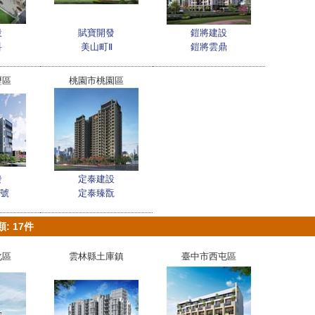
設
賦寶開發
鎧將建設
科
美山町Ⅱ
鎧將雲鼎
壢區
桃園市桃園區
發
定泰建設
1號
定泰臻翫
: 17件
化區
雲林縣土庫鎮
臺中市西屯區