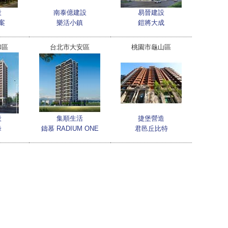
設
南泰億建設
易晉建設
案
樂活小鎮
鎧將大成
和區
台北市大安區
桃園市龜山區
設
集順生活
捷堡營造
峰
鑄慕 RADIUM ONE
君邑丘比特