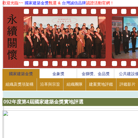
歡迎光臨~~
國家建築金獎
甄選 &
台灣誠信品牌
認證活動官網！
1
2
3
4
國家建築金獎
金象獎
金獅獎、金品獎
公共建設
組織及獎項架構
沿革與宗旨
組織團隊
建案實地評鑑
評鑑影片
092年度第4屆國家建築金獎實地評選