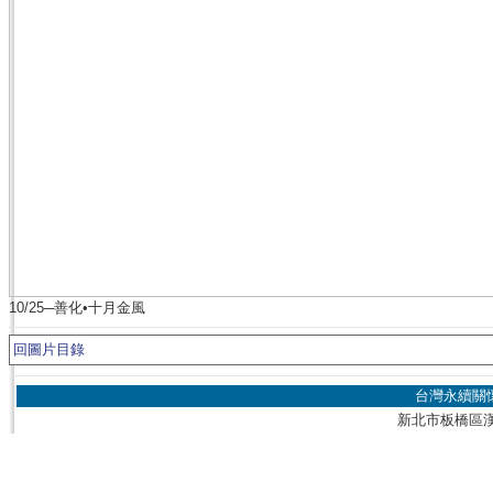
10/25─善化•十月金風
回圖片目錄
台灣永續關
新北市板橋區漢生東