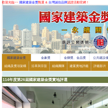
歡迎光臨~~
國家建築金獎
甄選 &
台灣誠信品牌
認證活動官網！
1
2
3
4
國家建築金獎
金象獎
金獅獎、金品獎
公共建設
組織及獎項架構
沿革與宗旨
組織團隊
建案實地評鑑
評鑑影片
114年度第26屆國家建築金獎實地評選