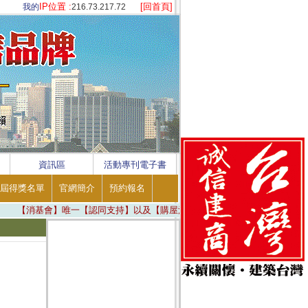
IP位置 :
[回首頁]
我的
216.73.217.72
資訊區
活動專刊電子書
屆得獎名單
官網簡介
預約報名
【消基會】唯一【認同支持】以及【購屋消費者】唯一【安心信賴】 ※ ※ ※ 真