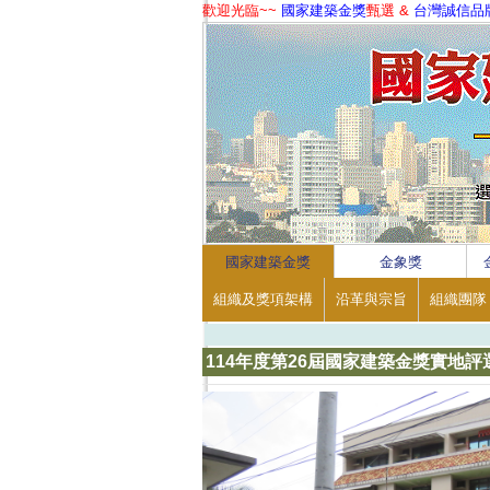
歡迎光臨~~
國家建築金獎
甄選 &
台灣誠信品
1
2
3
4
國家建築金獎
金象獎
組織及獎項架構
沿革與宗旨
組織團隊
114年度第26屆國家建築金獎實地評