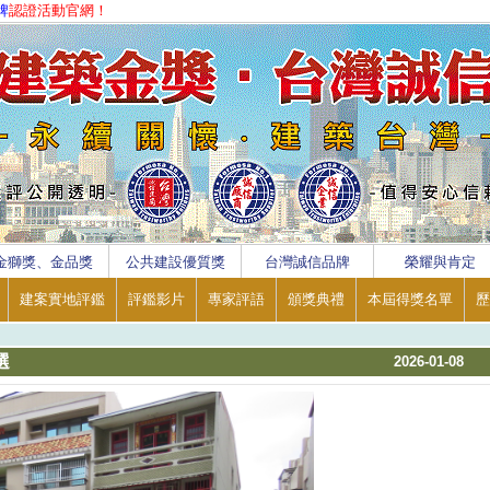
牌
認證活動官網！
金獅獎、金品獎
公共建設優質獎
台灣誠信品牌
榮耀與肯定
建案實地評鑑
評鑑影片
專家評語
頒獎典禮
本屆得獎名單
歷
選
2026-01-08