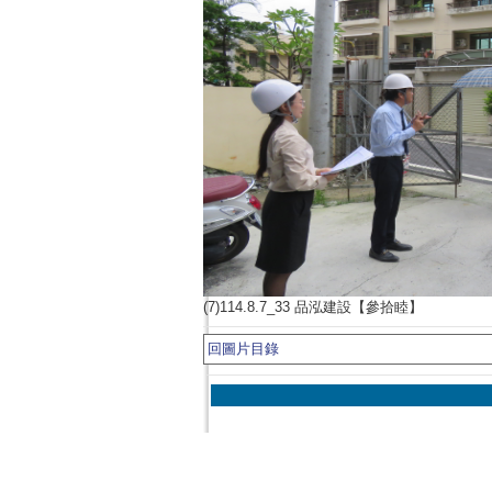
(7)114.8.7_33 品泓建設【參拾睦】
回圖片目錄