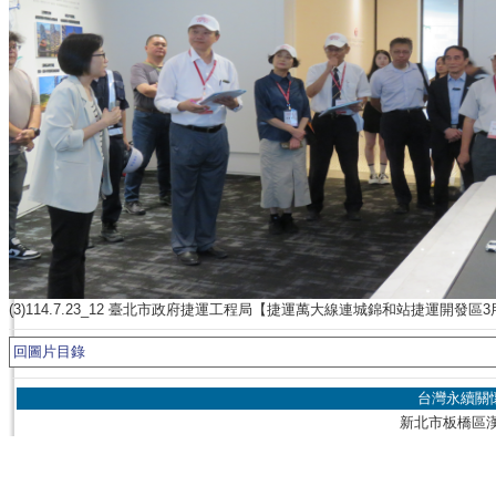
(3)114.7.23_12 臺北市政府捷運工程局【捷運萬大線連城錦和站捷運開發
回圖片目錄
台灣永續關
新北市板橋區漢生東