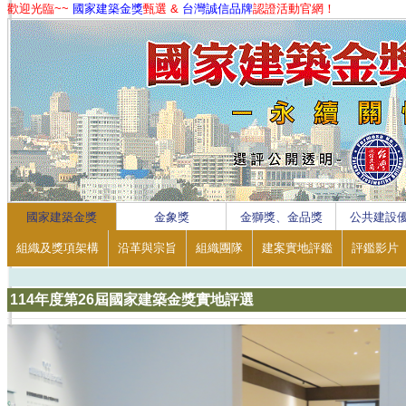
歡迎光臨~~
國家建築金獎
甄選 &
台灣誠信品牌
認證活動官網！
1
2
3
4
國家建築金獎
金象獎
金獅獎、金品獎
公共建設
組織及獎項架構
沿革與宗旨
組織團隊
建案實地評鑑
評鑑影片
114年度第26屆國家建築金獎實地評選