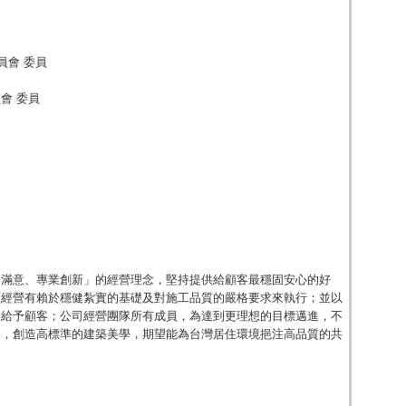
員會 委員
會 委員
客滿意、專業創新」的經營理念，堅持提供給顧客最穩固安心的好
續經營有賴於穩健紮實的基礎及對施工品質的嚴格要求來執行；並以
務給予顧客；公司經營團隊所有成員，為達到更理想的目標邁進，不
越，創造高標準的建築美學，期望能為台灣居住環境挹注高品質的共