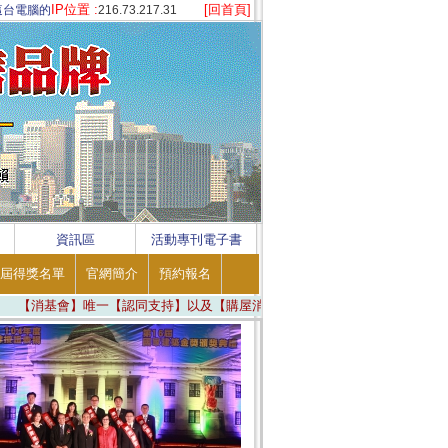
IP位置 :
[回首頁]
這台電腦的
216.73.217.31
資訊區
活動專刊電子書
屆得獎名單
官網簡介
預約報名
基會】唯一【認同支持】以及【購屋消費者】唯一【安心信賴】 ※ ※ ※ 真實公平、