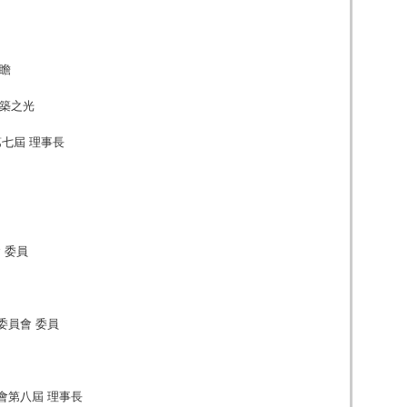
是瞻
建築之光
七屆 理事長
 委員
委員會 委員
會第八屆 理事長