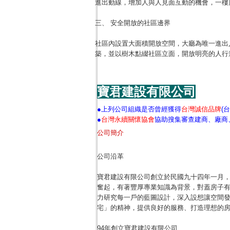
進出動線，增加人與人見面互動的機會，一樓
三、 安全開放的社區邊界
社區內設置大面積開放空間，大廳為唯一進出
築，並以樹木點綴社區立面，開放明亮的人行
寶君建設有限公司
●上列公司組織是否曾經獲得
台灣誠信品牌
(
●
台灣永續關懷協會
協助搜集審查建商、廠商
公司簡介
公司沿革
寶君建設有限公司創立於民國九十四年一月
奮起，有著豐厚專業知識為背景，對蓋房子
力研究每一戶的藍圖設計，深入設想讓空間
宅」的精神，提供良好的服務、打造理想的
94年創立寶君建設有限公司