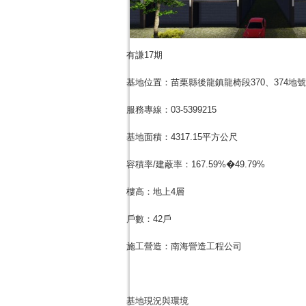
有謙17期
基地位置：苗栗縣後龍鎮龍椅段370、374地號
服務專線：03-5399215
基地面積：4317.15平方公尺
容積率/建蔽率：167.59%�49.79%
樓高：地上4層
戶數：42戶
施工營造：南海營造工程公司
基地現況與環境