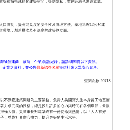
廣場種植植栽軟化建築空間，提供隱私，並創造綠色通道意象。
入口管制，提高能見度的安全性及管理方便。基地退縮12公尺建
道環境，創造層次及有深度的建築物立面。
台灣誠信建商、廠商、企業)認證紀錄，請詳細瀏覽以下資訊。
、企業之資料，並公告
最新認證名單
提供社會大眾安心參考。
查閱次數:20718
，以不動產建築開發為主要業務。負責人吳國寶先生本身從工地基層
有著力求完美的性格，總是投注許多的心力與時間在各個環節，並親
發揮極大值。吳董事長對建築終有一份使命與熱情，以「人人有好
房子，並為社會盡心盡力，提升更好的生活水平。