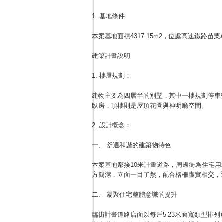
1. 基地條件:
本案基地面積4317.15m2，位處高速鐵路
建築計畫說明
1. 樓層規劃：
建物主要為四層半的別墅，其中一樓規劃停車
臥房，頂樓則是屋頂花園與神明廳空間。
2. 設計概念：
一、 舒適和諧的建築物特色
本案基地鄰接10米計畫道路，周邊街為住宅
方簡潔，立面一目了然，配合格柵虛實相交，
二、 凝聚住宅整體意識的提升
臨街計畫道路店面以每戶5.23米面寬類型排