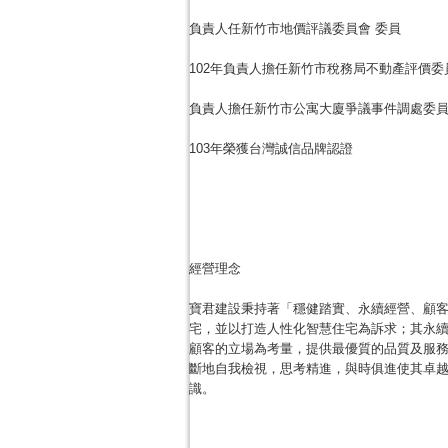
負責人任新竹市地價評議委員會 委員
102年負責人擔任新竹市稅務局不動產評價委
負責人擔任新竹市公寓大廈爭議事件調處委員
103年榮獲台灣誠信品牌認證
經營理念
寶君建設秉持著「穩健踏實、永續經營、顧
宅，並以打造人性化智慧住宅為訴求；其永
顧客的立場為考量，提供最優質的品質及服
斷地自我檢視，思考精進，與時俱進使其卓
識。