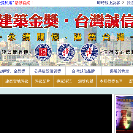
金獎甄選”
活動官網！
即時線上訪客
:2
我
金獅獎、金品獎
公共建設優質獎
台灣誠信品牌
榮耀與肯定
建案實地評鑑
評鑑影片
專家評語
頒獎典禮
本屆得獎名單
歷
【消