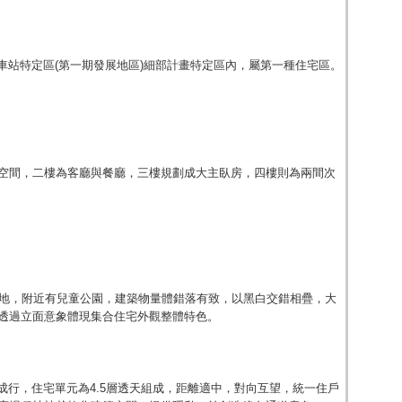
苗栗車站特定區(第一期發展地區)細部計畫特定區內，屬第一種住宅區。
空間，二樓為客廳與餐廳，三樓規劃成大主臥房，四樓則為兩間次
用地，附近有兒童公園，建築物量體錯落有致，以黑白交錯相疊，大
透過立面意象體現集合住宅外觀整體特色。
列成行，住宅單元為4.5層透天組成，距離適中，對向互望，統一住戶