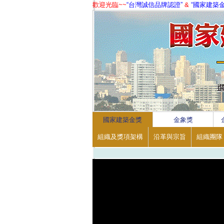
歡迎光臨~~
“台灣誠信品牌認證”
&
“國家建築
1
2
3
4
國家建築金獎
金象獎
組織及獎項架構
沿革與宗旨
組織團隊