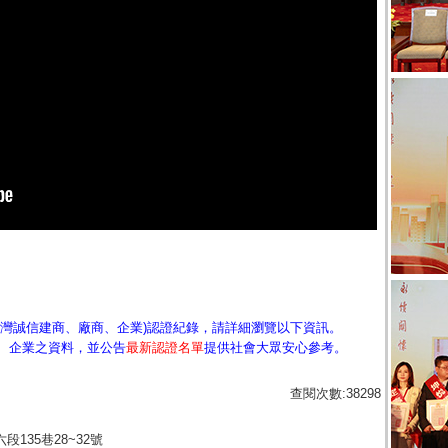
台灣誠信建商、廠商、企業)認證紀錄，請詳細瀏覽以下資訊。
、企業之資料，並公告
最新認證名單
提供社會大眾安心參考。
查閱次數:38298
段135巷28~32號