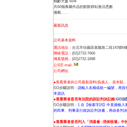
鶴齡大廈 65年
共60個典藏作品的默默耕耘無法悉數
備載……
最新訊息
公司基本資料
通訊地址：
台北市信義區基隆路二段143號6
聯絡電話：
(02)2732-7666
傳真號碼：
(02)2732-1898
公司E-mail:
公司網址:
●查看業者的公司最新資料(負責人、資本額、
GO步驟說明：
請輸入名稱或統一編號，再按查
本資訊
●查看業者是否有法院的訴訟判決記錄:
GO法
GO步驟說明：
1.在【檢索字詞】中直接輸入
的民事、刑事及行政訴訟判決書，再由各判
●查看業者是否列入「消基會─消保牧場」中的