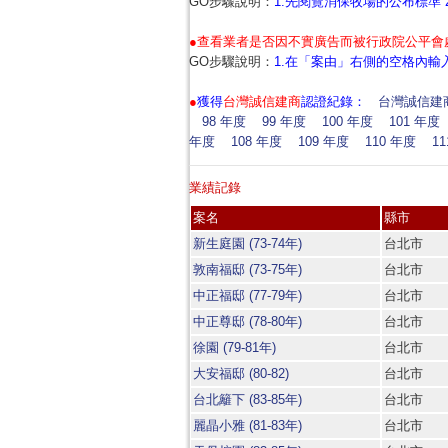
GO步驟說明：
1.先閱覽消保牧場的公布標準
●查看業者是否因不實廣告而被行政院公平會
GO步驟說明：
1.在「案由」右側的空格內輸
●
獲得
台灣誠信建商
認證紀錄：
台灣誠信建
98 年度
99 年度
100 年度
101 年度
年度
108 年度
109 年度
110 年度
1
業績記錄
案名
縣市
新生庭園 (73-74年)
台北市
敦南福邸 (73-75年)
台北市
中正福邸 (77-79年)
台北市
中正尊邸 (78-80年)
台北市
徐園 (79-81年)
台北市
大安福邸 (80-82)
台北市
台北籬下 (83-85年)
台北市
麗晶小雅 (81-83年)
台北市