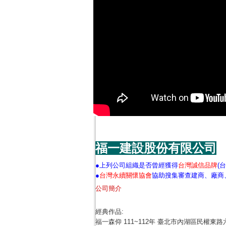
福一建設股份有限公司
●上列公司組織是否曾經獲得
台灣誠信品牌
(
●
台灣永續關懷協會
協助搜集審查建商、廠商
公司簡介
經典作品:
福一森仰 111~112年 臺北市內湖區民權東路六