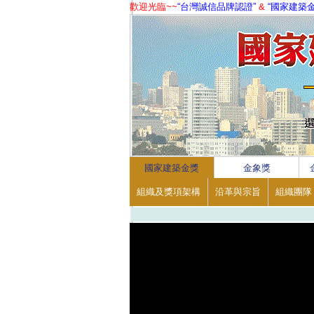
歡迎光臨~~
“台灣誠信品牌認證”
&
“國家建築
1
2
3
4
國家建築金獎
金象獎
組織及獎項架構
沿革與宗旨
組織團隊