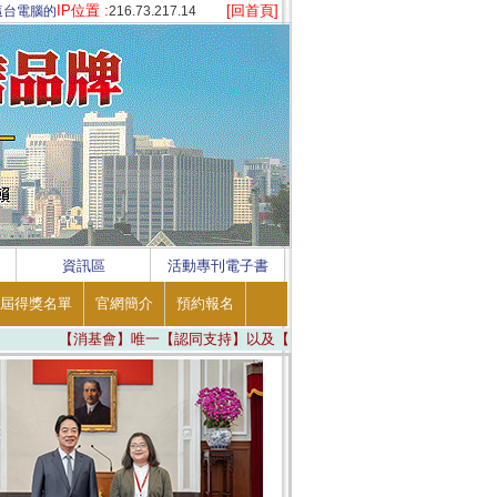
IP位置 :
[回首頁]
這台電腦的
216.73.217.14
資訊區
活動專刊電子書
屆得獎名單
官網簡介
預約報名
【消基會】唯一【認同支持】以及【購屋消費者】唯一【安心信賴】 ※ ※ ※