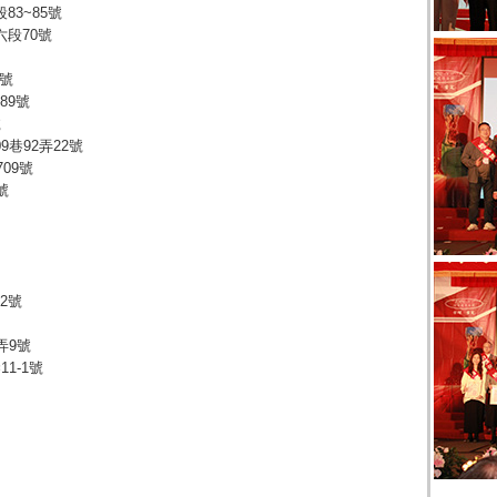
83~85號
六段70號
3號
89號
號
9巷92弄22號
709號
號
32號
弄9號
1-1號