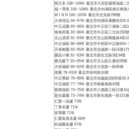
閱大安 108~109年 臺北市大安區羅斯福路二段
福一潭美 106~108年 臺北市內湖區南京東路
W I N N 100~102年 臺北市北安路789號
大湖澄品 94~97年 臺北市內湖區康樂街204-
中正品園 93~96年 臺北市中正區汀洲路二段1
南海荷風 93~96年 臺北市中正區三元街250
文山清境 91~93年 臺北市文山區興隆路4段10
中正福邸 86~89年 新北市中和區中正路669~
天母榕園 83~85年 臺北市忠誠路一段16巷17
麗晶小雅 81~83年 臺北市新生北路3段34號
臺北籬下 83~85年 臺北市文山區久康街89號
大安福邸 80~82年 臺北市大安路一段95號
徐園 79~81年 臺北市徐州路16號
中正尊邸 78~80年 臺北市信義路2段86巷30-
中正福邸 77~79年 臺北市林森南路43號
敦南福邸 73~75年 臺北市八德路三段12巷16
新生庭園 73~74年 臺北市新生南路一段151巷1
仁愛一品盧 73年
丁香名廈 71年
富華園 71年
仁愛富貴名廈 69年
松福園名廈 67年