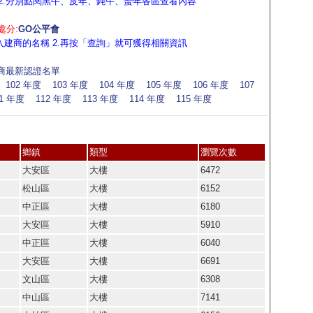
 2.分別點閱黑牛、皮年、鈍牛、蠻年各區查看內容
處分:
GO公平會
入建商的名稱 2.再按「查詢」就可獲得相關資訊
商最新認證名單
102 年度
103 年度
104 年度
105 年度
106 年度
107
11 年度
112 年度
113 年度
114 年度
115 年度
鄉鎮
類型
瀏覽次數
大安區
大樓
6472
松山區
大樓
6152
中正區
大樓
6180
大安區
大樓
5910
中正區
大樓
6040
大安區
大樓
6691
文山區
大樓
6308
中山區
大樓
7141