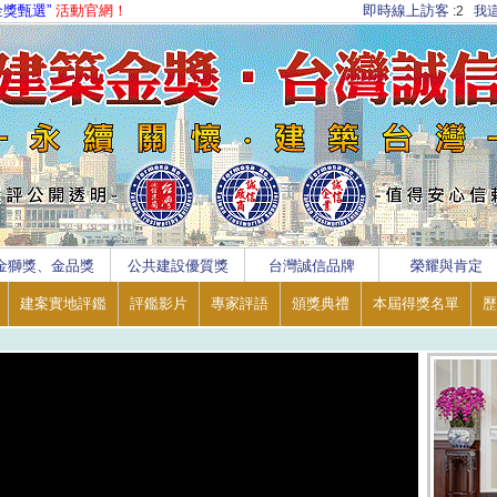
金獎甄選”
活動官網！
即時線上訪客
:2
我
金獅獎、金品獎
公共建設優質獎
台灣誠信品牌
榮耀與肯定
建案實地評鑑
評鑑影片
專家評語
頒獎典禮
本屆得獎名單
歷