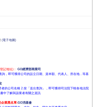
樓
(電子地圖)
登記地址)：
GO經濟部商業司
詢，即可獲得公司的設立日期、資本額、代表人、所在地...等基
院
業者的公司名稱 2.按「送出查詢」，即可獲得司法院下轄各地法院
決書中了解與該業者有關之資訊
企業黑名單:
GO消基會