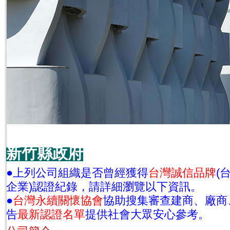
新竹縣政府
●上列公司組織是否曾經獲得
台灣誠信品牌
(
企業)認證紀錄，請詳細瀏覽以下資訊。
●
台灣永續關懷協會
協助搜集審查建商、廠商
告
最新認證名單
提供社會大眾安心參考。