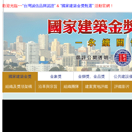
歡迎光臨~~
“台灣誠信品牌認證”
&
“國家建築金獎甄選”
活動官網！
1
2
3
4
國家建築金獎
金象獎
金獅獎、金品獎
公共建設
組織及獎項架構
沿革與宗旨
組織團隊
建案實地評鑑
評鑑影片