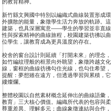
的教育精神。
新竹縣文興國中特別以編織式曲線裝置形成環
外擴散的能量，象徵學生活力奔放的軌跡。這
建築，也具深層寓意——學生的學習並非直線
性與探索精神的曲線旅程，校園建築彷彿以曲
位學生，讓教育成為更具溫度的存在。
校舍的窗台設計則延續「打開未來」的理念，
如竹編紋理般的框景向外眺望，象徵跨越文化
線，窗框的曲線彷彿勾住光線，也勾住希望，
提醒：夢想雖在遠方，但透過學習與累積，它
縷燦爛。
整體校園以自然素材概念延伸出的曲線語彙，
教育」三大核心價值。編織所代表的包容與柔
尊重差異、理解多元；曲線象徵連結與合作，