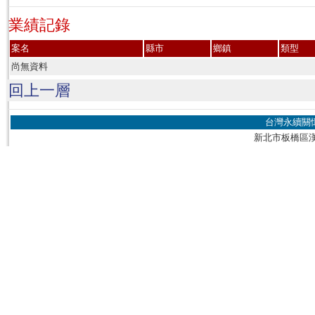
業績記錄
案名
縣市
鄉鎮
類型
尚無資料
回上一層
台灣永續關
新北市板橋區漢生東