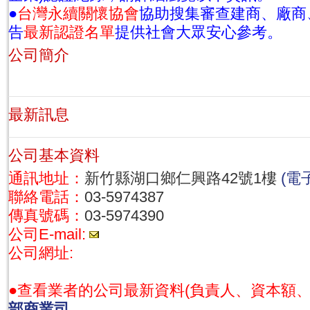
●
台灣永續關懷協會
協助搜集審查建商、廠商
告
最新認證名單
提供社會大眾安心參考。
公司簡介
最新訊息
公司基本資料
通訊地址：
新竹縣湖口鄉仁興路42號1樓
(電
聯絡電話：
03-5974387
傳真號碼：
03-5974390
公司E-mail:
公司網址:
●查看業者的公司最新資料(負責人、資本額
部商業司