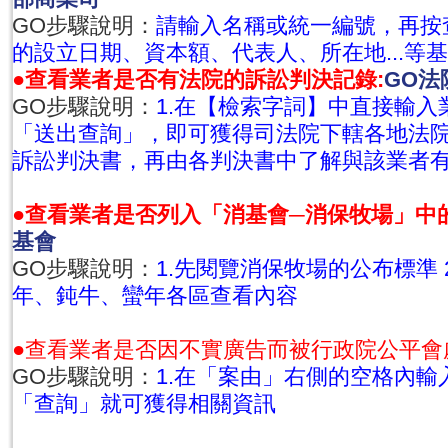
GO步驟說明：
請輸入名稱或統一編號，再按
的設立日期、資本額、代表人、所在地...等
●查看業者是否有法院的訴訟判決記錄:
GO法
GO步驟說明：
1.在【檢索字詞】中直接輸入業
「送出查詢」，即可獲得司法院下轄各地法
訴訟判決書，再由各判決書中了解與該業者
●查看業者是否列入「消基會─消保牧場」中
基會
GO步驟說明：
1.先閱覽消保牧場的公布標準 
年、鈍牛、蠻年各區查看內容
●查看業者是否因不實廣告而被行政院公平會
GO步驟說明：
1.在「案由」右側的空格內輸入
「查詢」就可獲得相關資訊