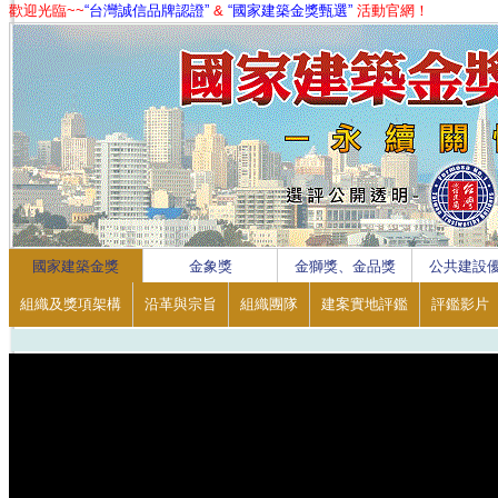
歡迎光臨~~
“台灣誠信品牌認證”
&
“國家建築金獎甄選”
活動官網！
1
2
3
4
國家建築金獎
金象獎
金獅獎、金品獎
公共建設
組織及獎項架構
沿革與宗旨
組織團隊
建案實地評鑑
評鑑影片