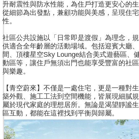
升耐震性與防水性能，為住戶打造更安心的生
從細節為出發點，兼顧功能與美感，呈現住宅
性。
社區公共設施以「日常即是渡假」為理念，規
供適合全年齡層的活動場域。包括迎賓大廳、
間、頂樓星空Sky Lounge結合美式遊藝區
動區等，讓住戶無須出門也能享受豐富的社區
與樂趣。
【青空蔚來】不僅是一處住宅，更是一種對生
築外觀、施工工法到空間機能，皆展現細膩規
屬於現代家庭的理想居所。無論是渴望靜謐生
區互動，都能在這裡找到平衡與歸屬。