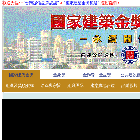
歡迎光臨~~
“台灣誠信品牌認證”
&
“國家建築金獎甄選”
活動官網！
1
2
3
4
國家建築金獎
金象獎
金獅獎、金品獎
公共建設
組織及獎項架構
沿革與宗旨
組織團隊
建案實地評鑑
評鑑影片