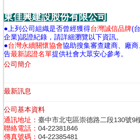
東佳興建設股份有限公司
●上列公司組織是否曾經獲得
台灣誠信品牌
(
企業)認證紀錄，請詳細瀏覽以下資訊。
●
台灣永續關懷協會
協助搜集審查建商、廠商
告
最新認證名單
提供社會大眾安心參考。
公司簡介
最新訊息
公司基本資料
通訊地址：
臺中市北屯區崇德路二段130號9
聯絡電話：
04-22381846
傳真號碼：
04-22385481